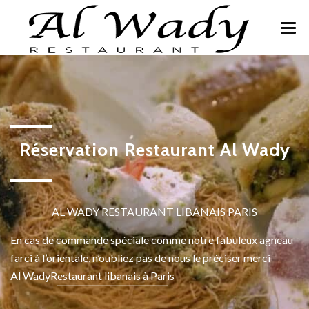
O
MENU
RÉSERVATIONS
GALERIE
Réservation Restaurant Al Wady
CONTACT
Promotion Al Wady
AL WADY RESTAURANT LIBANAIS PARIS
En cas de commande spéciale comme notre fabuleux agneau
farci à l’orientale, n’oubliez pas de nous le préciser merci
Al Wady
Restaurant libanais à Paris